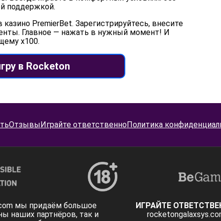
й поддержкой.
 казино PremierBet. Зарегистрируйтесь, внесите
енты. Главное — нажать в нужный момент! И
щему x100.
гру в Rocketon
ать
Отзывы
Играйте ответственно
Политика конфиденциал
s.com мы придаём большое
ИГРАЙТЕ ОТВЕТСТВЕ
ны наших партнёров, так и
rocketongalaxsys.co