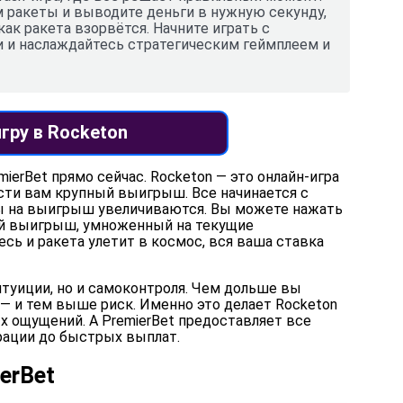
м ракеты и выводите деньги в нужную секунду,
ак ракета взорвётся. Начните играть с
и наслаждайтесь стратегическим геймплеем и
гру в Rocketon
ierBet прямо сейчас. Rocketon — это онлайн-игра
ести вам крупный выигрыш. Все начинается с
сы на выигрыш увеличиваются. Вы можете нажать
ой выигрыш, умноженный на текущие
сь и ракета улетит в космос, вся ваша ставка
нтуиции, но и самоконтроля. Чем дольше вы
 — и тем выше риск. Именно это делает Rocketon
 ощущений. А PremierBet предоставляет все
трации до быстрых выплат.
erBet