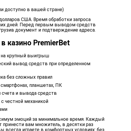
ли доступно в вашей стране)
долларов США. Время обработки запроса
очих дней. Перед первым выводом средств
грузив документ и подтверждение адреса.
в казино PremierBet
м на крупный выигрыш
еский вывод средств при определенном
ика без сложных правил
 смартфонах, планшетах, ПК
 счета и вывода средств
 с честной механикой
ами
ксимум эмоций за минимальное время. Каждый
т принести вам множитель, в десятки раз
ы всегда играете в комфортных условиях: без