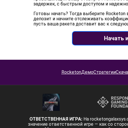
задержек, с быстрым доступом и надежно
Готовы начать? Тогда выберите Rocketon в
депозит и начните отслеживать коэффици
пусть ваша ракета доставит вас к следую
Начать и
Rocketon
Демо
Стратегии
Скач
ОТВЕТСТВЕННАЯ ИГРА:
На rocketongalaxsy
значение ответственной игре — как со сторо