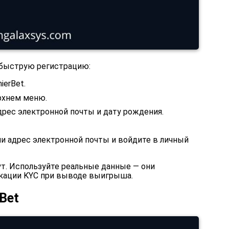
 быструю регистрацию:
ierBet.
рхнем меню.
дрес электронной почты и дату рождения.
и адрес электронной почты и войдите в личный
ут. Используйте реальные данные — они
кации KYC при выводе выигрыша.
Bet