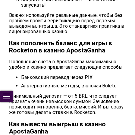
запускать!
Важно: используйте реальные данные, чтобы без
проблем пройти верификацию перед первым
выводом выигрыша. Это стандартная практика в
лицензированных казино.
Как пополнить баланс для игры в
Rocketon в казино ApostaGanha
Пополнение счёта в ApostaGanha максимально
удобно и казино предлагает следующие способы:
Банковский перевод через PIX
Альтернативные методы, включая Boleto
Минимальный депозит — от 5 BRL, что следует
признать очень невысокой суммой. Зачисление
происходит мгновенно, без комиссий. И вы сразу
же готовы делать ставки в Rocketon.
Как вывести выигрыш в казино
ApostaGanha