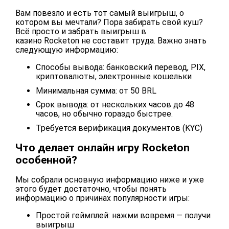
Вам повезло и есть тот самый выигрыш, о
котором вы мечтали? Пора забирать свой куш?
Всё просто и забрать выигрыш в
казино Rocketon не составит труда. Важно знать
следующую информацию:
Способы вывода: банковский перевод, PIX,
криптовалюты, электронные кошельки
Минимальная сумма: от 50 BRL
Срок вывода: от нескольких часов до 48
часов, но обычно гораздо быстрее.
Требуется верификация документов (KYC)
Что делает онлайн игру Rocketon
особенной?
Мы собрали основную информацию ниже и уже
этого будет достаточно, чтобы понять
информацию о причинах популярности игры:
Простой геймплей: нажми вовремя — получи
выигрыш