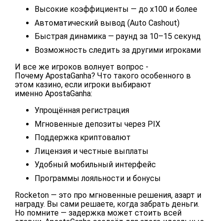
Высокие коэффициенты — до x100 и более
Автоматический вывод (Auto Cashout)
Быстрая динамика — раунд за 10–15 секунд
Возможность следить за другими игроками
И все же игроков волнует вопрос -
Почему ApostaGanha? Что такого особенного в
этом казино, если игроки выбирают
именно ApostaGanha:
Упрощённая регистрация
Мгновенные депозиты через PIX
Поддержка криптовалют
Лицензия и честные выплаты
Удобный мобильный интерфейс
Программы лояльности и бонусы
Rocketon — это про мгновенные решения, азарт и
награду. Вы сами решаете, когда забрать деньги.
Но помните — задержка может стоить всей