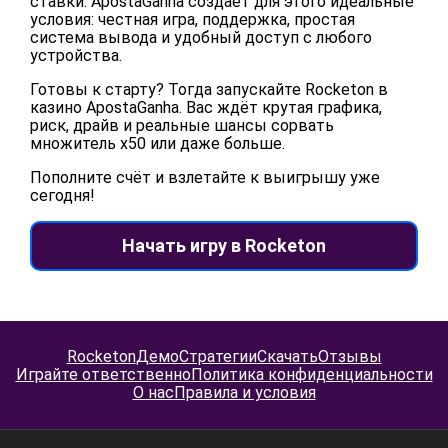
ставки. ApostaGanha создаёт для этого идеальные
условия: честная игра, поддержка, простая
система вывода и удобный доступ с любого
устройства.
Готовы к старту? Тогда запускайте Rocketon в
казино ApostaGanha. Вас ждёт крутая графика,
риск, драйв и реальные шансы сорвать
множитель x50 или даже больше.
Пополните счёт и взлетайте к выигрышу уже
сегодня!
Начать игру в Rocketon
Rocketon
Демо
Стратегии
Скачать
Отзывы
Играйте ответственно
Политика конфиденциальности
О нас
Правила и условия