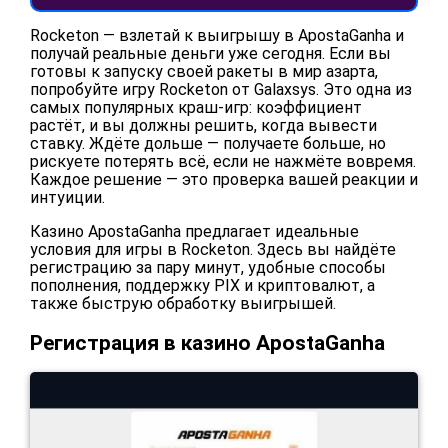
Rocketon — взлетай к выигрышу в ApostaGanha и
получай реальные деньги уже сегодня. Если вы
готовы к запуску своей ракеты в мир азарта,
попробуйте игру Rocketon от Galaxsys. Это одна из
самых популярных краш-игр: коэффициент
растёт, и вы должны решить, когда вывести
ставку. Ждёте дольше — получаете больше, но
рискуете потерять всё, если не нажмёте вовремя.
Каждое решение — это проверка вашей реакции и
интуиции.
Казино ApostaGanha предлагает идеальные
условия для игры в Rocketon. Здесь вы найдёте
регистрацию за пару минут, удобные способы
пополнения, поддержку PIX и криптовалют, а
также быструю обработку выигрышей.
Регистрация в казино ApostaGanha