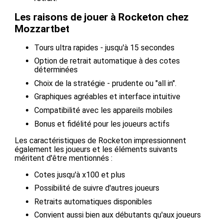
Les raisons de jouer à Rocketon chez
Mozzartbet
Tours ultra rapides - jusqu'à 15 secondes
Option de retrait automatique à des cotes
déterminées
Choix de la stratégie - prudente ou "all in".
Graphiques agréables et interface intuitive
Compatibilité avec les appareils mobiles
Bonus et fidélité pour les joueurs actifs
Les caractéristiques de Rocketon impressionnent
également les joueurs et les éléments suivants
méritent d'être mentionnés :
Cotes jusqu'à x100 et plus
Possibilité de suivre d'autres joueurs
Retraits automatiques disponibles
Convient aussi bien aux débutants qu'aux joueurs