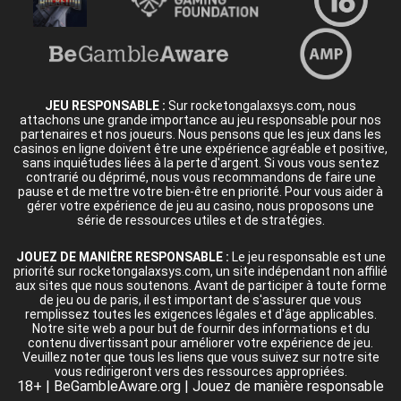
JEU RESPONSABLE :
Sur rocketongalaxsys.com, nous
attachons une grande importance au jeu responsable pour nos
partenaires et nos joueurs. Nous pensons que les jeux dans les
casinos en ligne doivent être une expérience agréable et positive,
sans inquiétudes liées à la perte d'argent. Si vous vous sentez
contrarié ou déprimé, nous vous recommandons de faire une
pause et de mettre votre bien-être en priorité. Pour vous aider à
gérer votre expérience de jeu au casino, nous proposons une
série de ressources utiles et de stratégies.
JOUEZ DE MANIÈRE RESPONSABLE :
Le jeu responsable est une
priorité sur rocketongalaxsys.com, un site indépendant non affilié
aux sites que nous soutenons. Avant de participer à toute forme
de jeu ou de paris, il est important de s'assurer que vous
remplissez toutes les exigences légales et d'âge applicables.
Notre site web a pour but de fournir des informations et du
contenu divertissant pour améliorer votre expérience de jeu.
Veuillez noter que tous les liens que vous suivez sur notre site
vous redirigeront vers des ressources appropriées.
18+ | BeGambleAware.org | Jouez de manière responsable