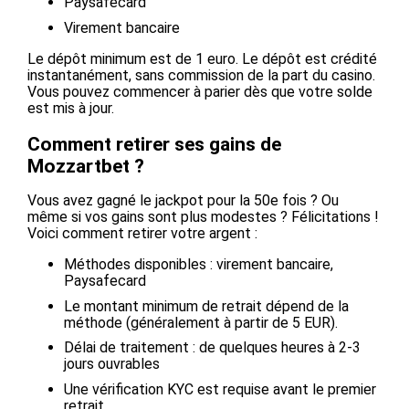
Paysafecard
Virement bancaire
Le dépôt minimum est de 1 euro. Le dépôt est crédité
instantanément, sans commission de la part du casino.
Vous pouvez commencer à parier dès que votre solde
est mis à jour.
Comment retirer ses gains de
Mozzartbet ?
Vous avez gagné le jackpot pour la 50e fois ? Ou
même si vos gains sont plus modestes ? Félicitations !
Voici comment retirer votre argent :
Méthodes disponibles : virement bancaire,
Paysafecard
Le montant minimum de retrait dépend de la
méthode (généralement à partir de 5 EUR).
Délai de traitement : de quelques heures à 2-3
jours ouvrables
Une vérification KYC est requise avant le premier
retrait.