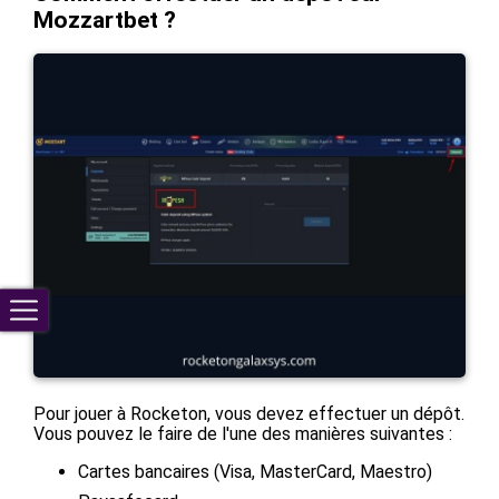
Mozzartbet ?
Pour jouer à Rocketon, vous devez effectuer un dépôt.
Vous pouvez le faire de l'une des manières suivantes :
Cartes bancaires (Visa, MasterCard, Maestro)