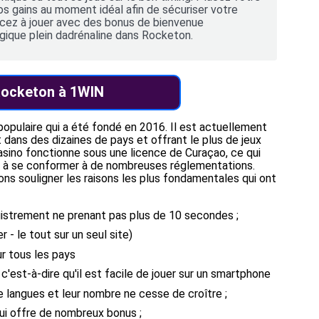
vos gains au moment idéal afin de sécuriser votre
cez à jouer avec des bonus de bienvenue
gique plein dadrénaline dans Rocketon.
Rocketon à 1WIN
populaire qui a été fondé en 2016. Il est actuellement
t dans des dizaines de pays et offrant le plus de jeux
asino fonctionne sous une licence de Curaçao, ce qui
o à se conformer à de nombreuses réglementations.
ns souligner les raisons les plus fondamentales qui ont
egistrement ne prenant pas plus de 10 secondes ;
r - le tout sur un seul site)
r tous les pays
 c'est-à-dire qu'il est facile de jouer sur un smartphone
de langues et leur nombre ne cesse de croître ;
qui offre de nombreux bonus ;