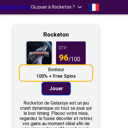
Application
Avis
Où jouer à Rocketon ?
Rocketon
RTP:
96
/100
Bonheur
100% + Free Spins
Jouer
Rocketon de Galaxsys est un jeu
crash dynamique où tout se joue sur
le bon timing. Placez votre mise,
regardez la fusée décoller et retirez
vos gains au moment idéal afin de