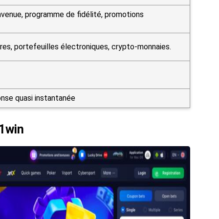
venue, programme de fidélité, promotions
res, portefeuilles électroniques, crypto-monnaies.
ponse quasi instantanée
1win