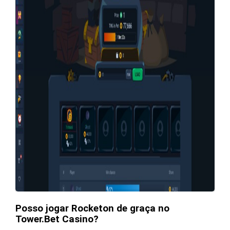
Posso jogar Rocketon de graça no
Tower.Bet Casino?