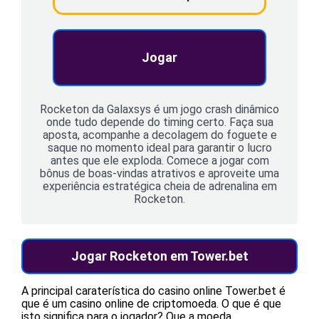
Jogar
Rocketon da Galaxsys é um jogo crash dinâmico
onde tudo depende do timing certo. Faça sua
aposta, acompanhe a decolagem do foguete e
saque no momento ideal para garantir o lucro
antes que ele exploda. Comece a jogar com
bônus de boas-vindas atrativos e aproveite uma
experiência estratégica cheia de adrenalina em
Rocketon.
Jogar Rocketon em Tower.bet
A principal caraterística do casino online Tower.bet é
que é um casino online de criptomoeda. O que é que
isto significa para o jogador? Que a moeda