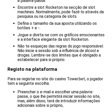
e palavra-passe.
Encontre a slot Rocketon na secção de slot
machines. Normalmente, pode fazê-lo através da
pesquisa ou na categoria de slots.
Defina o tamanho da sua aposta utilizando os
botões + e -.
Jogue e divirta-se com os gráficos emocionantes
e a interface elegante da slot Rocketon.
Não te esqueças das regras do jogo responsável.
Não inicie a sessão sob a influência de álcool e
drogas. Lembre-se dos limites que é obrigado a
estabelecer para si próprio.
Registo na plataforma
Para se registar no site do casino Tower.bet, o jogador
tem a seguinte escolha:
Preencher o e-mail e escolher uma palavra-
passe, o que lhe permitirá iniciar sessão no site,
mas, além disso, terá de introduzir informações
adicionais sobre si próprio,