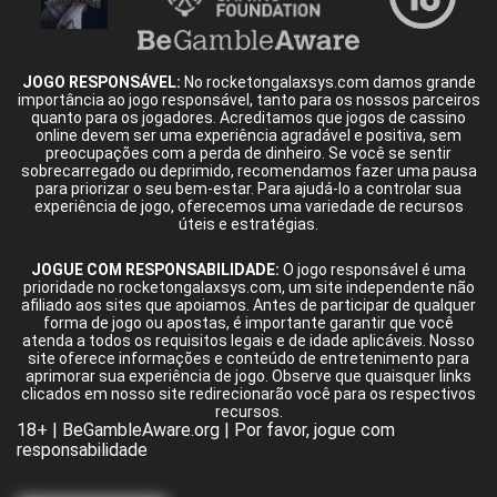
JOGO RESPONSÁVEL:
No rocketongalaxsys.com damos grande
importância ao jogo responsável, tanto para os nossos parceiros
quanto para os jogadores. Acreditamos que jogos de cassino
online devem ser uma experiência agradável e positiva, sem
preocupações com a perda de dinheiro. Se você se sentir
sobrecarregado ou deprimido, recomendamos fazer uma pausa
para priorizar o seu bem-estar. Para ajudá-lo a controlar sua
experiência de jogo, oferecemos uma variedade de recursos
úteis e estratégias.
JOGUE COM RESPONSABILIDADE:
O jogo responsável é uma
prioridade no rocketongalaxsys.com, um site independente não
afiliado aos sites que apoiamos. Antes de participar de qualquer
forma de jogo ou apostas, é importante garantir que você
atenda a todos os requisitos legais e de idade aplicáveis. Nosso
site oferece informações e conteúdo de entretenimento para
aprimorar sua experiência de jogo. Observe que quaisquer links
clicados em nosso site redirecionarão você para os respectivos
recursos.
18+ | BeGambleAware.org | Por favor, jogue com
responsabilidade